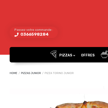
Passez votre commande :
0366598284
PIZZAS
OFFRES
HOME
/
PIZZAS JUNIOR
/
PIZZA TORINO JUNIOR