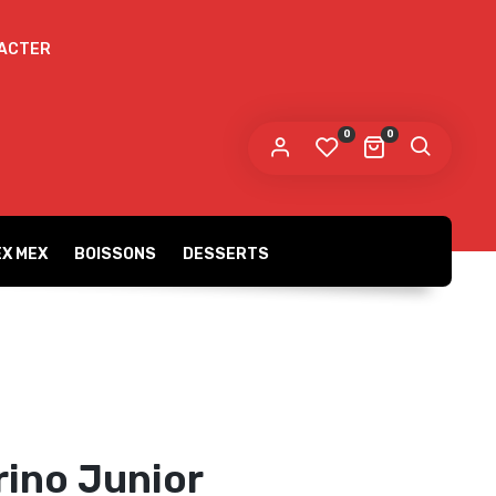
ACTER
 lien permettant de définir un nouveau mot de
sse sera envoyé à votre adresse e-mail.
0
0
s données personnelles seront utilisées pour vous
compagner au cours de votre visite du site web, gérer
accès à votre compte, et pour d’autres raisons décrites dans
Politique de confidentialité
tre
.
X MEX
BOISSONS
DESSERTS
S’ENREGISTRER
Gratins
Burgers
rino Junior