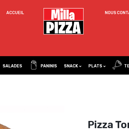
ACCUEIL
NOUS CONT
Un
OBLIGATOIRE
MOT DE PASSE
*
pa
Vo
ac
SE SOUVENIR DE MOI
l’
SE CONNECTER
no
SALADES
PANINIS
SNACK
PLATS
TE
Mot de passe perdu ?
Tacos
Pâtes
Sandwichs
Pizza To