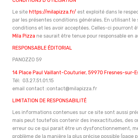
CONDITIONS D’UTILISATION
Le site
https://milapizza.fr/
est exploité dans le respect
par les présentes conditions générales. En utilisant le
conditions et les avoir acceptées. Celles-ci pourront 
Mila
Pizza
ne saurait être tenue pour responsable en a
RESPONSABLE ÉDITORIAL
PANOZZO 59
14 Place Paul Vaillant-Couturier, 59970 Fresnes-sur-
Tél:
03.27.51.01.15
email contact :contact@milapizza.fr
LIMITATION DE RESPONSABILITÉ
Les informations contenues sur ce site sont aussi préc
mais peut toutefois contenir des inexactitudes, des o
erreur ou ce qui parait être un dysfonctionnement, merc
problème de la manière la plus précise possible (page