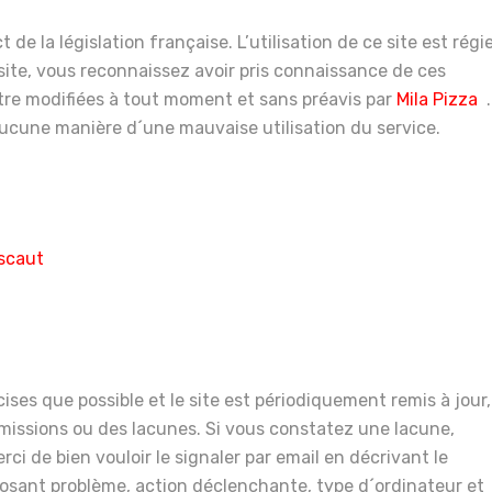
 de la législation française. L’utilisation de ce site est régi
 site, vous reconnaissez avoir pris connaissance de ces
être modifiées à tout moment et sans préavis par
Mila Pizza
.
ucune manière d´une mauvaise utilisation du service.
Escaut
ises que possible et le site est périodiquement remis à jour,
missions ou des lacunes. Si vous constatez une lacune,
i de bien vouloir le signaler par email en décrivant le
 posant problème, action déclenchante, type d´ordinateur et