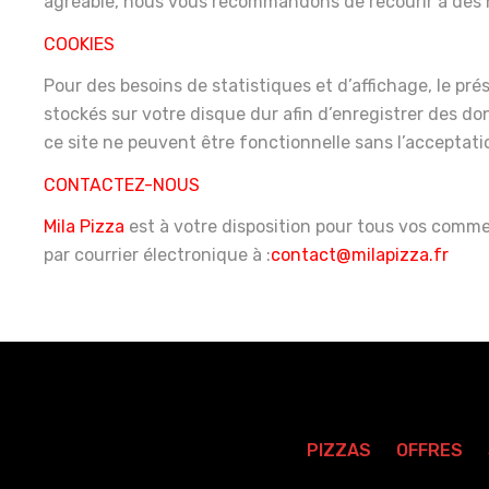
agréable, nous vous recommandons de recourir à des
COOKIES
Pour des besoins de statistiques et d’affichage, le prése
stockés sur votre disque dur afin d’enregistrer des d
ce site ne peuvent être fonctionnelle sans l’acceptati
CONTACTEZ-NOUS
Mila Pizza
est à votre disposition pour tous vos comme
par courrier électronique à :
contact@milapizza.fr
PIZZAS
OFFRES