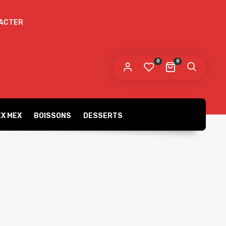
ACTER
 lien permettant de définir un nouveau mot de
sse sera envoyé à votre adresse e-mail.
0
0
s données personnelles seront utilisées pour vous
compagner au cours de votre visite du site web, gérer
accès à votre compte, et pour d’autres raisons décrites dans
Politique de confidentialité
tre
.
X MEX
BOISSONS
DESSERTS
S’ENREGISTRER
Gratins
Burgers