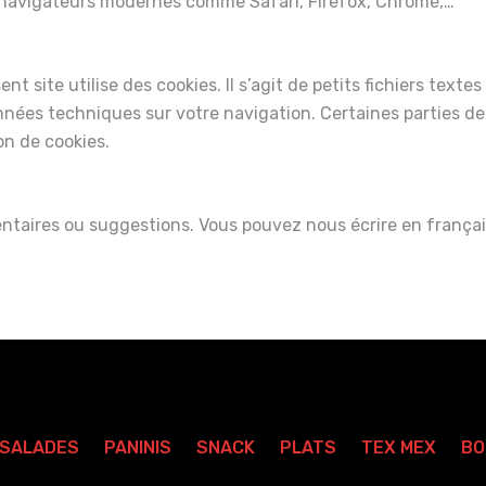
 navigateurs modernes comme Safari, Firefox, Chrome,…
nt site utilise des cookies. Il s’agit de petits fichiers textes
onnées techniques sur votre navigation. Certaines parties de
on de cookies.
ntaires ou suggestions. Vous pouvez nous écrire en frança
SALADES
PANINIS
SNACK
PLATS
TEX MEX
BO