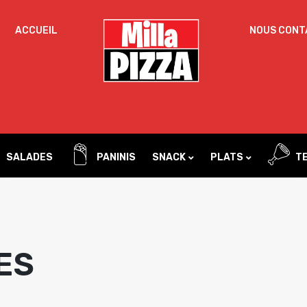
ACCUEIL
NOUS CONT
Un
OBLIGATOIRE
MOT DE PASSE
*
pa
Vo
ac
SE SOUVENIR DE MOI
l’
SE CONNECTER
no
SALADES
PANINIS
SNACK
PLATS
TE
Mot de passe perdu ?
Tacos
Pâtes
Sandwichs
ES