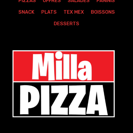
PIZZAS
OFFRES
SALADES
PANINIS
SNACK
PLATS
TEX MEX
BOISSONS
DESSERTS