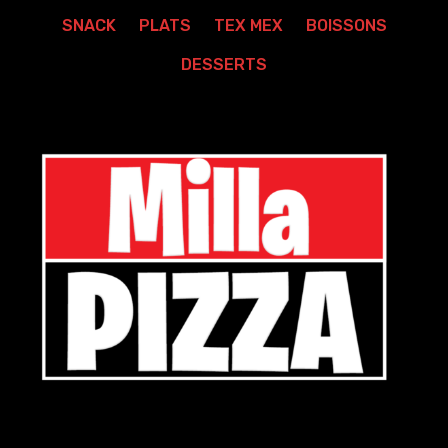
SNACK
PLATS
TEX MEX
BOISSONS
DESSERTS