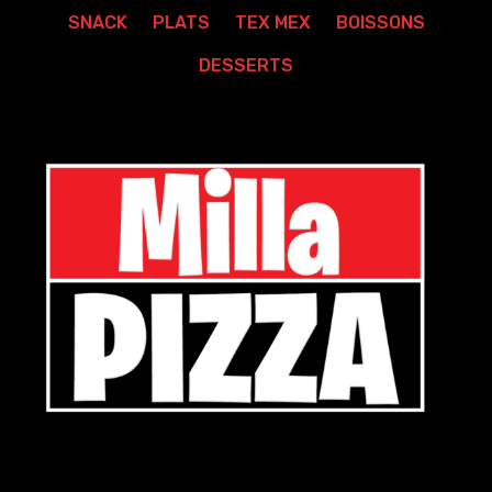
SNACK
PLATS
TEX MEX
BOISSONS
DESSERTS