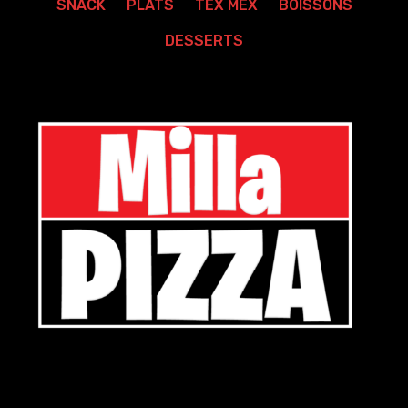
SNACK
PLATS
TEX MEX
BOISSONS
DESSERTS