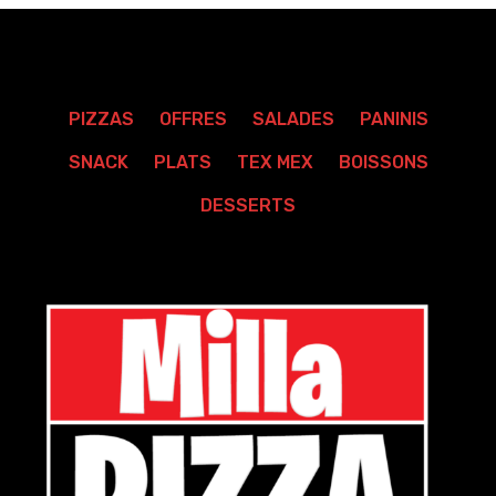
PIZZAS
OFFRES
SALADES
PANINIS
SNACK
PLATS
TEX MEX
BOISSONS
DESSERTS