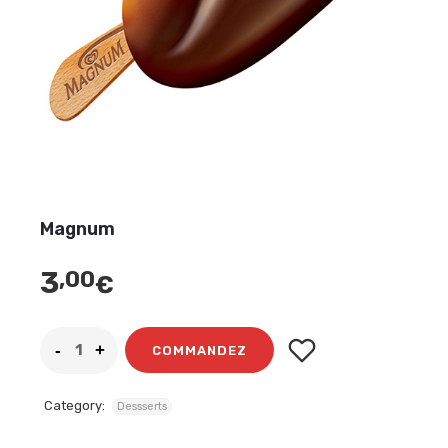
Magnum
3
,00
€
COMMANDEZ
Category:
Dessserts