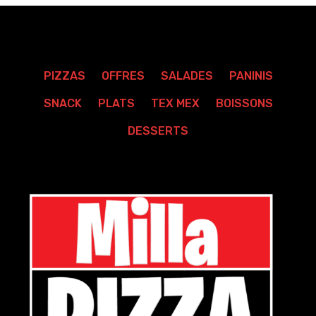
PIZZAS
OFFRES
SALADES
PANINIS
SNACK
PLATS
TEX MEX
BOISSONS
DESSERTS