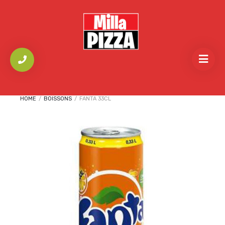
HOME
/
BOISSONS
/
FANTA 33CL