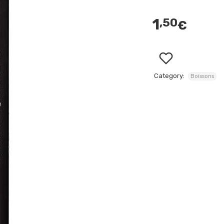
1
,50
€
Category:
Boissons