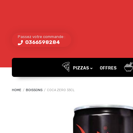
Passez votre commande :
0366598284
PIZZAS
OFFRES
HOME
/
BOISSONS
/
COCA ZERO 33CL