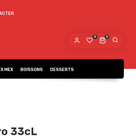
ACTER
 lien permettant de définir un nouveau mot de
sse sera envoyé à votre adresse e-mail.
0
0
s données personnelles seront utilisées pour vous
compagner au cours de votre visite du site web, gérer
accès à votre compte, et pour d’autres raisons décrites dans
Politique de confidentialité
tre
.
X MEX
BOISSONS
DESSERTS
S’ENREGISTRER
Gratins
Burgers
ro 33cL