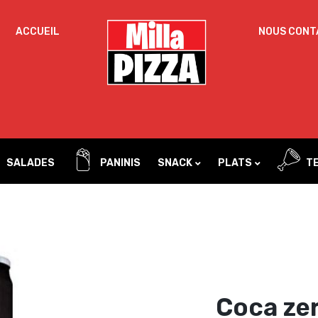
ACCUEIL
NOUS CONT
Un
OBLIGATOIRE
MOT DE PASSE
*
pa
Vo
ac
SE SOUVENIR DE MOI
l’
SE CONNECTER
no
SALADES
PANINIS
SNACK
PLATS
TE
Mot de passe perdu ?
Tacos
Pâtes
Sandwichs
Coca ze