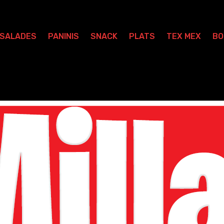
SALADES
PANINIS
SNACK
PLATS
TEX MEX
BO